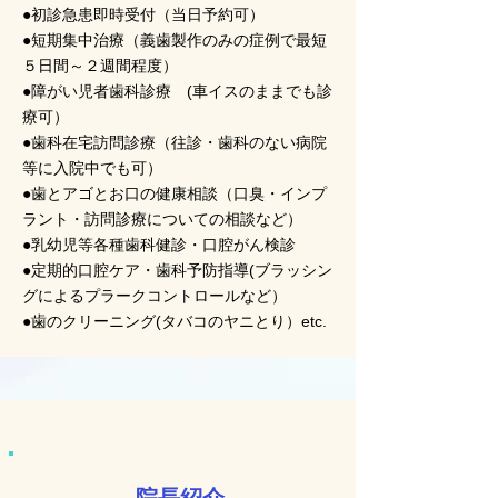
●初診急患即時受付（当日予約可）
●短期集中治療（義歯製作のみの症例で最短
５日間～２週間程度）
●障がい児者歯科診療 (車イスのままでも診
療可）
●歯科在宅訪問診療（往診・歯科のない病院
等に入院中でも可）
●歯とアゴとお口の健康相談（口臭・インプ
ラント・訪問診療についての相談など）
●乳幼児等各種歯科健診・口腔がん検診
●定期的口腔ケア・歯科予防指導(ブラッシン
グによるプラークコントロールなど）
●歯のクリーニング(タバコのヤニとり）etc.