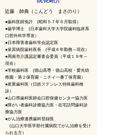
院長紹介
近藤 帥典（こんどう まさのり）
●歯科医師免許 (昭和５７年６月取得）
●歯学博士 (日本歯科大学大学院歯科臨床系
口腔外科学専攻）
●日本障害者歯科学会認定医
●泉原病院歯科医長 (平成６年勤務～現在）
●周南市介護認定審査会委員（平成１９年～
現在）
●学校歯科医 (徳山高専・徳山高校・愛光幼
稚園・第２保育園・ニチイ一番丁保育園）
●産業歯科医（日鉄ステンレス特殊歯科検
診）
●山口県歯科医師会口腔保健センター協力医
●障がい者歯科診療協力医・在宅訪問歯科診
療協力医
●がん治療連携歯科登録医
(山口大学医学部付属病院でがん治療を受け
られる方）